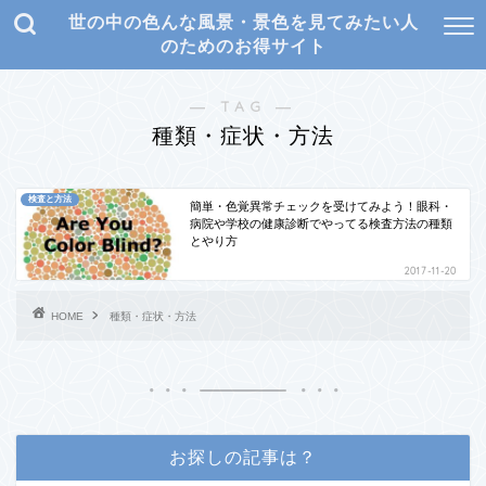
世の中の色んな風景・景色を見てみたい人
のためのお得サイト
― TAG ―
種類・症状・方法
検査と方法
簡単・色覚異常チェックを受けてみよう！眼科・
病院や学校の健康診断でやってる検査方法の種類
とやり方
2017-11-20
HOME
種類・症状・方法
お探しの記事は？